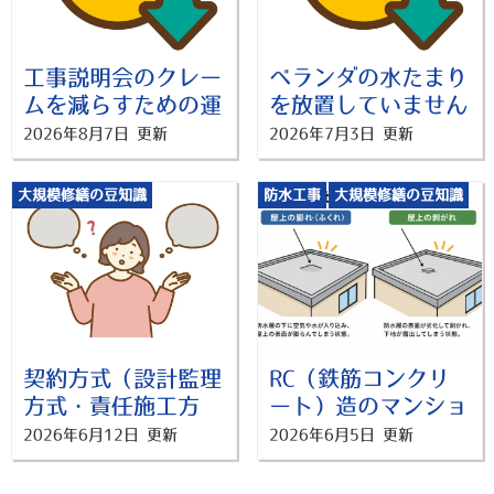
工事説明会のクレー
ベランダの水たまり
ムを減らすための運
を放置していません
営ノウハウとは？
か？プロが教えるリ
2026年8月7日 更新
2026年7月3日 更新
スク
大規模修繕の豆知識
防水工事
大規模修繕の豆知識
契約方式（設計監理
RC（鉄筋コンクリ
方式・責任施工方
ート）造のマンショ
式）の違いと正しい
ンにお住まいの方
2026年6月12日 更新
2026年6月5日 更新
選び方！
へ： 屋上の「膨
れ・剥がれ」の正体