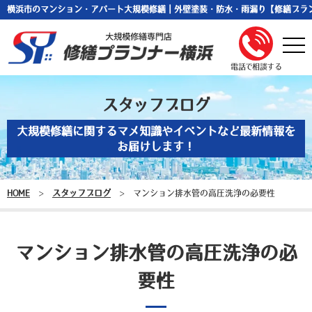
横浜市のマンション・アパート大規模修繕｜外壁塗装・防水・雨漏り【修繕プラ
togg
navi
電話で相談する
スタッフブログ
大規模修繕に関するマメ知識やイベントなど最新情報を
お届けします！
HOME
>
スタッフブログ
>
マンション排水管の高圧洗浄の必要性
マンション排水管の高圧洗浄の必
要性