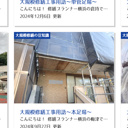
大規模修繕工事用語～単管足場～
す。 屋上防水工事を実施する際には、パラペット部分の防水処理も併せて検討し、建物全体の耐久性を向上させることが重要です。 横浜市でアパート・マンションの大規模修繕、外壁塗装、防水工事を検討している方は、是非この記事を参考にしてくださいね！ 修繕プランナー横浜では、横浜市でお客様にピッタリのプランを提案しています。 横浜市のアパート・マンションの大規模修繕、外壁塗装、防水工事は修繕プランナー横浜にお任せください！ 横浜市で大規模修繕・防水工事の事でお悩みなら 分かりやすく、相談しやすい！ 横浜市内に大規模修繕が気軽に相談できるショールームOPEN中！ ▼来店予約はこちら！
こんにちは！ 修繕プランナー横浜の倉持です。 今まで様々な足場をご紹介してきましたが、次は「単管足場」をご紹介します！ 単管足場とは？ 足場は主に大きく分けて「組立足場」と「吊り足場」の2種類に分類されます。 今回の単管足場は組立足場の一種になります。 直径48.6㎜の鉄パイプのような単管とつなぎ止めの金具「クランプ」をボルトで固定して組み合わせながら作る足場を言います。 単管足場の安全衛生法 一 建地の間隔は、けた行方向を一・八五メートル以下、はり間方向は一・五メートル以下とすること。 二 地上第一の布は、二メートル以下の位置に設けること。 三 建地の最高部から測つて三十一メートルを超える部分の建地は、鋼管を二本組とすること。ただし、建地の下端に作用する設計荷重（足場の重量に相当する荷重に、作業床の最大積載荷重を加えた荷重をいう。）が当該建地の最大使用荷重（当該建地の破壊に至る荷重の二分の一以下の荷重をいう。）を超えないときは、この限りでない。 四 建地間の積載荷重は、四百キログラムを限度とすること。 単管足場の主要部材 単管足場を組み立てる時に用いる主要部材が6種類あります。 1.足場板 現場で作業する時に作業員が移動するための床です。 高い場所で使用することが多く、作業員の体重を支える必要があるため、高い強度が求められます。 2.単管パイプ 直径48.6㎜の鋼鉄製のパイプです。 直径の長さは決められています。 この部品は足場専用ではなく、様々な場面で使用されるため、ホームセンターなどで安く手に入れることが出来ます。 3.固定ベース 地面に設置し、単管パイプをしっかり固定し足場の強度を高めるために大切な部材です。 4.クランプ 英語で「締める」という意味があり、単管パイプ同士を繋げるために使う部材です。クランプの種類は単管パイプのつなぎ方によって異なり「直交クランプ」、「自在クランプ」、「3連クランプ」の3種類があり、強度や重荷によって使い分けています。 5.単管ブラケット 単管パイプと足場板に結び付けて使う部材です。 2つの取付金具を使い組み立てられ、一定の長さがある固定型、伸縮できる伸縮型、支えがプラスされた張り出し型の3種類があります。 形状によって使い分けられており、柱に固定して足場材を支えるように設計されており、作業員の安全を確保するために大切な役割りを果たしています。 6.ジョイント 単管パイプを繋げるための部材です。 先ほどの「クランプ」との違いは、「クランプ」は2本または3本のパイプを交差又は平行して繋げる時に使用しますが、 「ジョイント」は建枠と建枠を縦に繋げるために使用します。 単管足場の組み立て方 では、次に単管足場の組み方をご紹介いたします。 1.敷板・敷角の設置 まずは、足場が滑ったり沈下してしまったりしないように、支柱と地面が接しているところに敷板や敷角を設置します。さらにその上に固定ベースを設置します。 2.支柱を組み立てる 1で設置した上に、まずは、縦方向の単管パイプを垂直に組み立てていきます。 3.枠組み 単管パイプ同士をクランプで繋ぎ合わせていきます。枠組みが出来たら、足場板を置き単管パイプに固定します。 4.壁繋ぎで固定 最後に、建物の外壁と単管パイプを壁繋ぎで固定します。これにより、足場の倒壊を防止することができます。 単管足場のメリット・デメリット メリット 足場の形状の自由度が高いため、柔軟にアレンジさせながら設置が可能です。 そのため、他の足場が使えない狭い場所でも足場を組むことができます。 主に低層の外壁塗装用の足場として使用されることが多いです。 使う部材も少ないので組立方が簡単で、部材もホームセンターなどで手に入ります。 デメリット 枠組足場に比べると強度や安全面が劣る部分もあり、高層ビルなどの工事には向いていません。 足場の重量にも制限があり、床1.8ｍあたりの最大重量は400㎏となっています。 また、単管パイプを1本ずつボルトで固定していく必要があるので、他の足場よりも組立・解体時間が多くなります。 まとめ 今回は単管足場の特徴や注意点について解説しました。 単管足場は、部材をホームセンターなどで簡単に購入できるため、DIYをされる方にも簡単に取り扱いができるのが特徴です。ただその分安全面などには注意が必要です。 足場にもたくさんの種類がありますが、 お客様の建物に合う足場を入念に選ぶことがとても大事ですね。 横浜市でアパート・マンションの大規模修繕、外壁塗装、防水工事を検討している方は、是非この記事を参考にしてくださいね！ 修繕プランナー横浜では、横浜市でお客様にピッタリのプランを提案しています。 横浜市のアパート・マンションの大規模修繕、外壁塗装、防水工事は修繕プランナー横浜にお任せください！ 横浜市で大規模修繕・防水工事の事でお悩みなら 分かりやすく、相談しやすい！ 横浜市内に大規模修繕が気軽に相談できるショールームOPEN中！ ▼来店予約はこちら！
2024年12月6日 更新
大規模修繕の豆知識
大
大規模修繕工事用語～本足場～
平均800円から1000円前後です。 まとめ 今回はくさび足場の特徴や注意点について解説しました。 足場の種類によって、使用できる場所や設置方法、強度や安定性が異なるため、現場の条件に応じて適切な足場を選ぶことが大切ですね！ 横浜市でアパート・マンションの大規模修繕、外壁塗装、防水工事を検討している方は、是非この記事を参考にしてくださいね！ 修繕プランナー横浜では、横浜市でお客様にピッタリのプランを提案しています。 横浜市のアパート・マンションの大規模修繕、外壁塗装、防水工事は修繕プランナー横浜にお任せください！ 横浜市で大規模修繕・防水工事の事でお悩みなら 分かりやすく、相談しやすい！ 横浜市内に大規模修繕が気軽に相談できるショールームOPEN中！ ▼来店予約はこちら！
こんにちは！ 修繕プランナー横浜の梅津です。 大規模修繕工事の見積書を見てみると、見慣れない単語がでてくることがあると思います。 今回は直接仮設工事の欄に書かれている「本足場」についてご紹介します！ 一側足場と本足場のちがい ・一側足場（ひとかわあしば） 一側足場は、縦方向に設置される支柱が1本だけで、ブラケットを取り付けて足場板を設置する形式の足場です。 この足場は敷地が限られている環境、特に戸建て住宅のような狭い場所でよく使用されます。 一側足場の利点は、設置スペースが限られた場所でも効率的に使用できる点です。 また、支柱の数を減らせるため、資材のコストを抑えることも可能です。 ただし、支柱が少ない分、倒壊防止のために壁つなぎやアンカーなどで強度を補強する必要があります。 手すりがない構造のため、作業者の動きが制約されず、狭い現場での作業がしやすいというメリットがありますが、安全性や安定性では本足場に劣る部分があります。 そのため、高さのある建物や、大規模な建築物では使用が制限されることが多いです。 ・本足場（ほんあしば） 本足場とは、建築物の外壁面に沿って2本の支柱を設置し、その間に作業板を渡して組み立てる足場です。 このタイプの足場は「二側足場（ふたかわあしば）」とも呼ばれ、足場の基本形として広く採用されています。 本足場の最大の特徴は、作業スペースが広く確保できる点です。 2本の支柱が支えることで、安定感が高く、手すりを設置できるため、安全性が向上します。 このため、作業者が安全かつ効率的に作業を行うことが可能です。 本足場の義務化 2024年4月以降、本足場の使用が原則として義務化されました。 今回の義務化は、墜落・転落事故を防ぐことが目的とされています。 -改正内容- 1.一側足場の使用範囲が明確化 幅が1ｍ以上の箇所において足場を使用するときは、原則として本足場を使用する。 2.足場の点検時には点検者の指名が必要 事業者及び注文者が足場の点検を行う場合は、あらかじめ点検者を指名することが必要に。 3.足場の組立て等の後、点検者の指名の記録・保存が必要に 足場の組立て、一部解体、変更等の点検後に、点検者の指名を記録・保存することが必要に。 特殊な状況では例外もあります。 例えば、つり足場を使用する場合や、障害物があるために本足場の設置が困難な場合、一側足場の使用が例外的に認められています。 まとめ 本足場は、安定性と作業性に優れた足場であり、広いスペースが必要な現場に最適です。 一方、一側足場は狭い敷地で効率的に使える足場として、コストやスペースの制約がある場合に活躍します。 両者の特徴を理解し、現場に応じて適切な足場を選ぶことが、安全で効率的な作業に繋がります！ 横浜市でアパート・マンションの大規模修繕、外壁塗装、防水工事を検討している方は、是非この記事を参考にしてくださいね！ 修繕プランナー横浜では、横浜市でお客様にピッタリのプランを提案しています。 横浜市のアパート・マンションの大規模修繕、外壁塗装、防水工事は修繕プランナー横浜にお任せください！ 横浜市で大規模修繕・防水工事の事でお悩みなら 分かりやすく、相談しやすい！ 横浜市内に大規模修繕が気軽に相談できるショールームOPEN中！ ▼来店予約はこちら！
2024年9月27日 更新