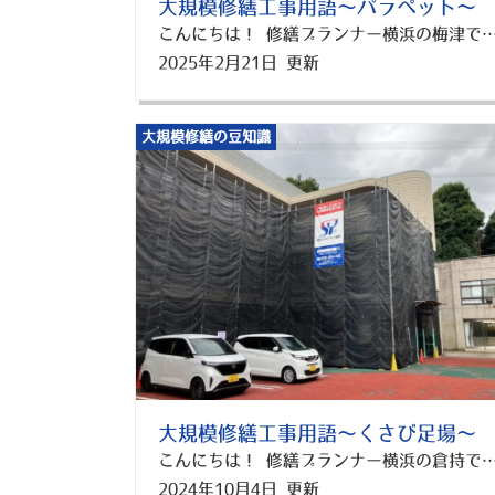
大規模修繕工事用語～パラペット～
こんにちは！ 修繕プランナー横浜の梅津です。 大規模修繕工事の見積書を見てみると、見慣れない単語がでてくることがあると思います。 今回は防水工事の欄に書かれている「パラペット」についてご紹介します！ パラペットとは？ パラペットとは、屋上の外周部分に設けられた低い立ち上がり壁のことを指します。 主に落下防止やデザインの一環として設置されますが、防水性能の維持にも大きく関係しています。 パラペットが防水補修において重要な理由 防水の弱点になりやすい パラペットは、屋上の水平部分と垂直部分が交わる箇所にあたるため、防水層が途切れやすく、雨水の侵入リスクが高くなります。 特に、立ち上がり部分の防水が劣化すると、内部に水が浸入し、外壁や室内の漏水につながる可能性があります。 雨水の滞留が発生しやすい パラペットの内側に適切な水切りやドレン（排水口）がないと、雨水が溜まりやすくなり、防水層の劣化を早めます。 定期的な清掃やドレン周りの点検が欠かせません。 クラック(ひび割れ)の発生しやすい部位 建物は温度変化によって膨張・収縮を繰り返しますが、パラペットは建物の端部にあるため、特にクラックが発生しやすいです。 ひび割れが発生すると、そこから雨水が侵入し、鉄筋コンクリートの内部に浸透して劣化を加速させる原因になります。 パラペットの防水補修方法 シーリング材の打ち直し ひび割れが発生した場合、シーリング材（コーキング）を打ち直し、浸水を防ぎます。 防水シートの施工 屋上の防水工事と一緒に、パラペットの立ち上がり部分にも防水シートを貼ることで、防水層の連続性を確保し、耐久性を向上させることができます。 ウレタン防水やシート防水が一般的な施工方法です。 塗膜防水の追加施工 パラペットにウレタンやFRP（繊維強化プラスチック）塗膜を施工することで、表面の防水性能を強化できます。 特に雨風の影響を受けやすい建物では、塗膜防水の併用が効果的です。 笠木（パラペット上部の仕上げ材）の交換・補修 パラペットの上部に金属製の「笠木」を設置することで、雨水が垂直面に流れ込むのを防ぎ、防水層の劣化を遅らせることができます。 排水改善（ドレン設置・水切り金物の取り付け） パラペットの内側、つまり屋上に雨水が溜まりやすい場合は、排水能力を改善することが効果的です。 既存ドレンの詰まりを解消し、雨水が溜まりやすい所には新しくドレンを設置します。 また、水切り金物を取り付けることで、パラペットに雨水が浸み込むのを防ぐことができます。 まとめ パラペットは防水の弱点になりやすいため、定期的な点検と適切な補修が不可欠です。 特に、ひび割れ・雨水の滞留・防水層の劣化を放置すると、建物の寿命を縮める原因になりま
2025年2月21日 更新
大規模修繕の豆知識
大規模修繕工事用語～くさび足場～
こんにちは！ 修繕プランナー横浜の倉持です。 建物の外壁や屋根に修繕や塗装工事等を行うと足場が必要になりますよね。 ただ、足場工事と言っても、様々な方法があります。 その中でも今回は「くさび緊結式足場（ビケ足場）」についてご紹介します！ くさび足場とは？ 正式名称は「くさび緊結式足場」と言います。 足場の中でも最も一般的な足場です。 一定間隔に緊結部を備えた鉄パイプを支柱として、手すりなどを支柱の緊結部にくさびで緊結して骨組み一本一本をハンマーで叩いて組み立てるのが特徴です。 [caption id="attachment_6211" align="alignnone" width="933"] DCP PHOTO[/caption] ・ビケ足場と呼ばれるわけ 株式会社ダイサンという会社が、1980年に開発したくさび緊結式足場の商品名なのです。 日本初のくさび式足場として建設業界で広く普及したことから、くさび緊結式の足場を総称してこの名称が広く使われているんです。 ビケ足場の名前は、現場の機能性や安全面に寄与したいという願いが込められており、「美形」に由来していると言われています。 くさび足場ができるまで くさび足場が普及するまでは、足場は丸太で組まれることがほとんどでした。 なので、安全性や作業のしやすさ等多くの問題を抱えていたといいます。 そこに、シンプルな構造で組立や解体がしやすく、安全性や耐久性にも優れるビケ足場の登場により、足場工事の多くの課題が一気に解決されました。 今では、住宅の外壁塗装などを行う場合はほとんどの現場でくさび足場が利用されています。 さらに最近では、住宅だけではなく、アパートやマンションでも短期間の補修工事などに使用されることも増えてきています。 くさび足場のメリット・デメリット ここで、くさび足場のメリットと、デメリットを見てみましょう。 ・メリット 1. 組立・解体が簡単！ ハンマー1本で設置できることが最大のメリットです。ハンマーを使って手すりや踏板などの部材を打ち込み組み合わせます。 2. どんな形状でも足場が組める！ 部材の組み合わせによって建物に合った足場を作ることが可能なため、狭い場所や複雑な形の建物でも足場を組めます。 3. 工期が短い！ メリットの一つ目でも説明した通り、組立・解体が簡単に行えます。 なので、他の足場と比べて作業時間を短縮することができ、工期全体の短縮にもなります。 4. コスト削減ができる！ くさび足場は他の足場に比べコンパクトで軽量なところも特徴です。 なので、少ない人数で運ぶことが出来るので、人件費・運搬費が抑えられます。 ・デメリット 1. 組立時の音が大きい！ くさび足場はハンマーで打ち付けて部材を組み合わせていくので、作業の際に金属音が発生し、騒音になります。 そのため、周辺住民からのクレームが入ることも多いです。周辺住民への挨拶や作業の時間帯など配慮が大切になります。 2. 高層建築には向いていない！ 高層建築の足場には、重量や強度がある足場を求められるため、軽量なくさび足場は基本的に適しません。 くさび足場の価格 くさび足場の単価は、取り扱う業者や、住宅の形・場所によって差がありますが、
2024年10月4日 更新