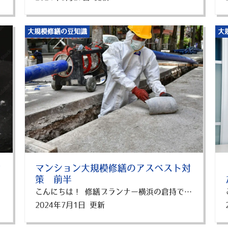
大規模修繕の豆知識
大
対
マンション大規模修繕のアスベスト対
策 前半
こんにちは！ 修繕プランナー横浜の倉持です。 築20年を超えた賃貸アパート・マンションの大家さんの皆様、お困りではありませんか？ そんな皆様に向けて、前半・後半に分けて「大規模修繕 アスベスト対策」に関する重要な情報をお届けします。 今回は、この3つのテーマでアスベスト対策を基礎から学びましょう！！ ・アスベスト問題とは？ ・アスベスト含有建材とは？ ・アスベスト対策の義務化！ この記事を読むことで、アスベストの基礎から危険性まで理解を深めることができますよ！ 1. アスベスト問題とは？ 1.1 アスベストとは？ 天然に産する繊維状けい酸塩鉱物のことを言い、よく「せきめん」「いしわた」と呼ばれています。 繊維が極めて細いため、熱・摩擦・酸やアルカリにも強く、丈夫で変化しにくいという特性を持ち、安価であることから、ビル等の建築工事においては、保温断熱の目的で天井や外壁に石綿を吹き付ける作業が行われていたり、私たちの身近な工業製品に使用されてきました。 1.2 アスベストが引き起こす危険性 アスベストは、そこにあること自体は問題ではありません。 吹付時等に飛び散ることで空中に飛散した石綿繊維を肺に吸い込んでしまうことが問題なのです。 吸い込んでしまうと約20年から40年の潜伏期間を経た後に、肺がんや中皮腫の病気を引き起こす確率が高いことが明らかになり、現在では製造及び使用が禁止されています。 一方で、それまで産業利用されたアスベストの8割は建材に集中していると言われており、古いビルや建築物の外壁や壁紙・煙突・天井・スレート屋根には、現在も大量にアスベストが残っているのです。 その建物たちが2020年代以降、一斉に耐用年数を迎えます。 今後、解体工事の激増に伴い、アスベスト対策は避けて通ることはできません。 これがアスベスト問題です。 2. アスベスト含有建材とは？ アスベスト含有建材とは、 住宅や倉庫では、外壁・屋根・軒裏等に成形版として、マンションやビルでは、天井・壁の吸音用等に吹付材として使用される建材のうち、 アスベストの含有量が0.1％（重量比）を超えるものをいいます。 体内へ侵入する原因でもある「発じん性」の程度に応じてレベル1からレベル3までに作業レベルが定められてます。 レベルごとに、アスベストの種類・使用されている場所や対策を解説します！ 2.1 レベル1 もっとも飛散性の高い「アスベスト含有吹付材・アスベスト含有耐火被覆材」がレベル1に分類されます。 使用場所は、鉄筋構造の建築物に使用されている柱やはり、エレベーター周り、ビルの機械室、ボイラ室等の天井・壁、立体駐車場の天井・壁など。 作業の際は、周辺への飛散防止として作業場所の隔離を行い、作業する者は防塵マスク・保護衣を適切に身につけなければなりません。 2.2 レベル2 こちらは、「アスベスト含有保温材」がレベル2に分類されます。 使用場所は、ボイラ本体や、建築物の柱・はり・壁・屋根など。 レベル2の建材は、アスベストの密度が濃く、軽いのが特徴なので、作業する際はレベル1と同じ対策が必要です。 2.3 レベル3 最後は、レベル1とレベル2に該当しない「成形板などのアスベスト含有建材・アスベスト含有仕上げ塗材」がレベル3に分類されます。 使用場所は、建築物の屋根・天井・壁・床、ビニール床のタイル、建物の外壁及び内壁など。 レベル3の建材は、アスベストを含む原料を混ぜて、加工して製造するため、密度が高く硬いことが特徴です。 なので、破ったり砕いたりする作業においては防塵マスクが必要になります。 3.アスベスト対策の義務化！ 3.1法令による規制 解体工事などにおけるアスベストの事前調査は、2020年に義務化されました。 さらにさまざまな法律の改正により、2022年4月1日以降に着工する解体・補修等の工事では、アスベスト調査結果の報告も義務付けされています。 3.2 調査不要の建物 しかし、アスベストの飛散のリスクがないと判断される場合は、調査不要になるケースもあります。 一つ目が、木材・金属・石・ガラス・畳・電球などのアスベストが含まれていないことが明らかで、除去または取外し時に周囲の材料を損傷させる恐れのない作業。 二つ目が、工事対象に極めて軽微な損傷しか及ぼさない作業。 三つ目が、現存する材料等の除去は行わず、新たな材料を追加するのみの作業。 最後四つ目が、アスベストが使用されていないことが確認されている特定の工作物の解体・改修の作業。 また、以下の場合は調査は必要ですが報告不要な工事となります。 ・解体部分の延床面積が80㎡以下の建築物の解体工事 ・請負金額が税込100万以下の建築物の改修工事 4. まとめ 以上のように、アスベストは健康被害を引き起こす危険な物質であり、国全体で深刻な問題となっており、いくつもの法律で規制されています。 建物のオーナー様方は、定期的なアスベスト調査や除去を行うことで、入居者の安全を確保する責任があります。 ですので、大規模修繕を行う際にはアスベスト対策が欠かせません！ 次回は、調査方法や、アスベスト調査・除去で利用できる補助金などもご紹介します！ ぜひ、横浜市でアパート・マンションの大規模修繕、外壁塗装、防水工事を検討している方は、是非この記事を参考にしてくださいね！ 修繕プランナー横浜では、横浜市でお客様にピッタリのプランを提案しています。 横浜市のアパート・マンションの大規模修繕、外壁塗装、防水工事は修繕プランナー横浜にお任せください！！ 横浜市で大規模修繕・防水工事の事でお悩みなら 分かりやすく、相談しやすい！ 横浜市内に大規模修繕が気軽に相談できるショールームOPEN中！ ▼来店予約はこちら！
2024年7月1日 更新