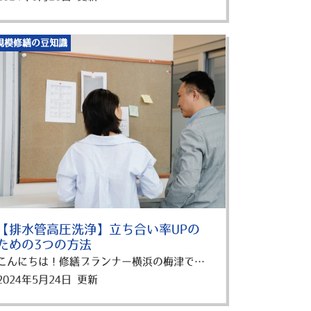
規模修繕の豆知識
【排水管高圧洗浄】立ち合い率UPの
ための3つの方法
こんにちは！修繕プランナー横浜の梅津です。 前回の記事では、「マンション排水管の高圧洗浄の必要性」についてご紹介しました。 しかし、 「不在者が多くて実施率が悪い」 こんなお悩みをもつオーナー様や管理組合の皆様もいらっしゃると思います。 そんな皆さんのために、今回は排水管洗浄を効率よく実施し、立ち合い率を高める方法について詳しく解説します！ この記事を読むことで、どのように告知し協力を得るか、事前準備の重要性などがわかりますよ！ 1.排水管清掃のお知らせを掲示・ポスティングする 排水管洗浄を効果的に行うためには、事前の告知（1か月以上前がマスト！）が欠かせません。 まず、建物内の目立つ場所にお知らせを掲示することが重要です。 掲示物には、洗浄の日程、必要な準備、排水管洗浄の重要性を明記しましょう。 また、実施しないことで生じるリスクを記すことで、住民の理解を得やすくなります。 ポスティングの重要性 掲示物だけでなく、各戸に直接配布するポスティングも併用すると効果的です。 ポスティングは、住民の方が自宅でじっくりと情報を確認できるため、告知内容の浸透率が高まります。 また、ポスティング物には、掲示物と同様の情報を掲載し、住民の方が質問や不明点を解消できる連絡先を明記しましょう。 下記にサンプルを記載しますので、参考にしてみてください。 高圧洗浄業者から、より詳細な説明事項があれば一緒に投函しましょう。 令和〇年〇月〇日 居住者各位 〇〇マンション管理組合 配水管清掃のお知らせ 平素より、当マンションの管理運営にご協力いただき、誠にありがとうございます。この度、定期的な配水管清掃を以下の日時で実施することとなりましたのでお知らせいたします。 ◆日時: 20〇〇年〇月〇日（〇） 9:00～17:00 ◆各住戸の作業予定時間: ・1階： 9:00～10:30 ・2階： 10:30～12:00 ・3階： 12:00～13:30 ・4階： 13:30～15:00 ・5階： 15:00～16:30 漏水防止のため、階下の部屋より実施いたします。多少の時間差はご了承ください。 ◆作業範囲 台所、洗面、風呂場、洗濯場 ◆お願い ・清掃時に入居者の方は、ご在宅くださるようお願いいたします。 ・台所、洗面台、洗濯パン付近は片づけておいてください。 ご多忙のところ大変恐縮ではございますが、作業予定時間の間は各住戸にお立ち会いいただきますようお願い申し上げます。不在の場合は、作業ができない可能性があり、その結果、配水管の詰まりや故障などの問題が発生する恐れがございます。万が一、配水管清掃を実施しなかったことが原因で事故が発生した場合、賠償責任を負っていただくことになりますので、どうかご理解とご協力を賜りますようお願い申し上げます。 なお、やむを得ず不在にされる場合は、事前に管理人までご連絡いただければ、対応方法についてご相談させていただきます。 ご協力のほど、何卒よろしくお願い申し上げます。 ◆お問い合わせ先 管理人室： [管理人の連絡先] Email： [管理人のメールアドレス] 本件に関するご質問やご不明な点がございましたら、お気軽にお問い合わせください。 2.口頭で協力依頼をする 掲示物やポスティングに加え、口頭での協力依頼も効果的です。 管理人や管理組合のメンバーに住民が直接質問できる場をもうけることで、排水管高圧洗浄に対する理解を深める効果があります。 説明会の開催 説明会を開催することで、多くの住民に直接説明を行うことができます。 説明会では、洗浄の具体的な作業内容やその必要性、立ち合いの重要性について詳しく説明しましょう。 個別訪問の効果 特に前回の清掃時に実施ができなかった世帯には、個別訪問が有効です。 個別訪問は、住民一人ひとりに対して丁寧に説明することで、協力を得るチャンスとなります。 清掃の意義や、不在によるリスクを理解してもらいましょう。 前回の記事でリスクについては、紹介していますので参考にしてみてくださいね！ 3.事前に賃貸借契約書に盛り込む 排水管洗浄の実施と立ち合いをスムーズに行うためには、事前準備が重要です。 その一環として、賃貸借契約書に排水管洗浄に関する条項を盛り込むこともお勧めです。 これにより、新たに入居する住民の方にも排水管洗浄の重要性を周知することができます。 契約書に盛り込むべき内容 賃貸借契約書には、定期的な排水管洗浄の実施について明記しましょう。 （例）本物件において、全戸一斉に排水管清掃、消防点検、その他建物の維持管理に必要な作業が実施される際、入居者はこれを拒否することができません。万一、これを拒否した場合に生じた損害については、入居者がその責任を負うものとします。 さらに、具体的な実施頻度や、住民が協力すべき事項も記載することで、入居時点から洗浄の必要性を認識してもらえます。 また、立ち合いの重要性についても明記し、協力しもらいやすい環境を整えましょう。 新規入居者への説明 新規入居者には、契約書の内容を説明する際に、排水管洗浄の重要性と協力の必要性を口頭で伝えます。 この時点でしっかりと説明することで、後々のトラブルを防ぎ、スムーズな協力体制を築くことができます。 まとめ 排水管洗浄の立ち合い率を高めるためには、早めの告知、口頭での協力依頼、そして事前の準備が欠かせません。 掲示物やポスティングでの情報提供、 説明会や個別訪問での直接説明、 さらに賃貸借契約書への明記と新規入居者への説明を通じて、住民の理解と協力を得ることができますよ！ 横浜市でアパート・マンションの大規模修繕、外壁塗装、防水工事を検討している方は、是非この記事を参考にしてくださいね！ 修繕プランナー横浜では、横浜市でお客様にピッタリのプランを提案しています。 横浜市のアパート・マンションの大規模修繕、外壁塗装、防水工事は修繕プランナー横浜にお任せください！！ 横浜市で大規模修繕・防水工事の事でお悩みなら 分かりやすく、相談しやすい！ 横浜市内に大規模修繕が気軽に相談できるショールームOPEN中！ ▼来店予約はこちら！
2024年5月24日 更新