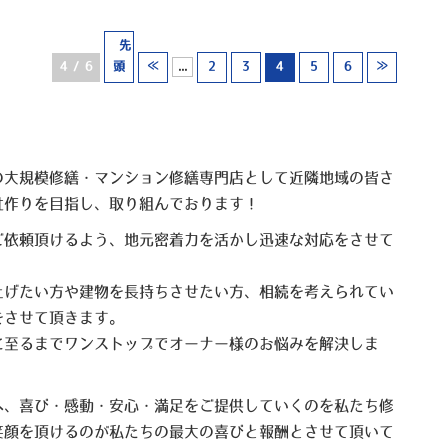
« 先
4 / 6
頭
≪
...
2
3
4
5
6
≫
の大規模修繕・マンション修繕専門店として近隣地域の皆さ
社作りを目指し、取り組んでおります！
ご依頼頂けるよう、地元密着力を活かし迅速な対応をさせて
上げたい方や建物を長持ちさせたい方、相続を考えられてい
をさせて頂きます。
に至るまでワンストップでオーナー様のお悩みを解決しま
へ、喜び・感動・安心・満足をご提供していくのを私たち修
笑顔を頂けるのが私たちの最大の喜びと報酬とさせて頂いて