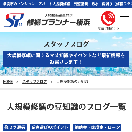
横浜市のマンション・アパート大規模修繕｜外壁塗装・防水・雨漏り【修繕プラ
togg
navi
電話で相談する
スタッフブログ
大規模修繕に関するマメ知識やイベントなど最新情報を
お届けします！
HOME
>
スタッフブログ
>
大規模修繕の豆知識
大規模修繕の豆知識のブログ一覧
修プラ通信
業者選びのポイント
補助金・助成金・ローン