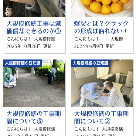
大規模修繕工事は減
爆裂とは？クラック
価償却できるのか①
の形成は侮れない！
こんにちは！ 大規模修繕工事専門店「修繕プランナー横浜」の吉田です。 最近、9月にお迎えした猫ちゃんがやっと慣れてきてくれて嬉しいです。 名前は「コアラ」です！ たまにブログにコアラの様子も登場させてもらうので、よろしくお願いします！ 今日は、大規模修繕工事で発生した費用は 減価償却することが可能かどうかということについてお話ししたいと思います。 マンション経営をされているオーナー様にとって 大規模修繕工事で発生した費用を経費にできるかどうかという点は、節税面でとても重要なポイントになってくると思います。 しかし、減価償却について 具体的に理解されている方はあんまりいないのではないのでしょうか。 私自身も、減価償却という言葉すら簿記を習うまで知らない言葉でしたから、聞き馴染みがある方の方が少ないように感じます。 そのため、「減価償却とは？」という基礎的なお話から、 「大規模修繕工事でかかる費用を減価償却することは可能かどうか」また、「大規模修繕工事で減価償却するメリット・デメリット」についてお話しさせていただきます！ 盛りだくさんな内容なので回数分けるかもしれませんが、どうぞお付き合いよろしくお願いします！ 減価償却とは？ まず、減価償却とはなんなのか？ また、減価償却の目的とは？ということについてお話しします。 減価償却とは、時間の経過や使用による老朽化によって 価値が減少する資産を、使用期間で按分して費用計上する 会計上の手続きのことを言います。 建物や設備、機械などの資産は 取得価額が比較的大きくなりやすいため、 取得時に一括で費用計上してしまうと取得年度の決算を圧迫してしまいます。 そのため減価償却を行い、 長期間にわたって価値を発揮し続ける固定資産について、購入年度にすべての費用を計上することによって起こりうる費用と収益の対応関係の矛盾を防ぎます。 法人に限ったことですが、減価償却は法人税の節税につながります！ 法人税は「所得×税率」で算出します。 減価償却で経費計上すると所得が少なくなります。 それに伴い法人税を抑えられるようになるのです。 減価償却の目的とは？ 減価償却の主な目的は、 資産の価値の減少を適切に反映し、企業の財務報告を正確かつ公平に行うことです。 固定資産は通常、時間の経過とともに劣化し、価値が減少します。 この価値の減少を数年単位で経費計上することで、 持ち主は資産の実際の価値を正確に把握し、財務諸表を作成することができます。 正確な利益を計算することで、企業は投資家や利害関係者に対して信頼性のある情報を提供することができます。 減価償却は企業の財務透明性を高め、持続可能な経済活動をサポートする役割も果たしているのです。 減価償却ができる資産とできない資産のちがい 減価償却できる資産 減価償却の対象となるのは、時間の経過や使用とともに減少する資産です。 建物、機械、車両などが含まれます。 代表例を下記にあげますね。 減価償却できない資産 減価償却できない資産とは、時間の経過や使用により価値が減少しない資産です。 代表的なもので、土地と美術品類があります。 土地や骨董品などは、時間の経過で価値は変わらないため減価償却は行うことができません。 おわりに 減価償却の概要はつかめたでしょうか？ 減価償却が可能になると、経費計上につながり節税ができることがわかりましたね！ 気になる、大規模修繕工事は減価償却ができるのか？ という点については、次のブログでお話しします！！ 横浜市で大規模修繕・防水工事の事でお悩みなら 「修繕プランナー横浜」までご相談下さい。 ▼お問い合わせはこちら！ 分かりやすく、相談しやすい！ 横浜市内に大規模修繕が気軽に相談できるショールームOPEN中！ ▼来店予約はこちら！
こんにちは！ 大規模修繕工事専門店「修繕工事プランナー横浜」の梅津です。 先週末、うめ仕事をしました！ ヘタを取って梅酒作りの様子です。 飲めるのは1年後…楽しみです！ 前回は、防水工事が必要なのか？劣化のサインを お伝えしました。 その中でいくつか用語がでてきたので 数回に分けて詳しく補足をしたいと思います！ 今回は 【外壁クラックの形成から爆裂】についてです。 クラックとは、建物の外壁に生じる亀裂や割れのことを指します。 このクラックについて 下記の3つの視点からアプローチしていきますね。 ・クラックの形成から爆裂に至る過程(本記事) ・クラックと防水の関係 ・クラックの補修 爆裂(バクレツ)とちょっと物騒な単語がでてきましたね。 今回はこの爆裂についてです。 爆裂は、建物の防水工事にも関わってくる現象なのでこれを機に詳しくなっていきましょう～！ クラックの形成から爆裂に至る過程 1.クラックの形成 外壁クラックの爆裂は、まず最初にクラックの形成から始まります。 原因の例として、建物の老朽化、地震、地盤の沈下、建物の拡張や収縮、または誤った建築材料や施工などが原因となります。 2.クラックの初期段階 クラックが形成された後、初期段階では通常は小さな亀裂として現れます。 この段階では、クラックの長さや幅は限定的であり、外壁の表面にのみ存在する場合があります。 3.クラックの拡大 時間の経過とともに、クラックは拡大する傾向があります。 これは、外部要因（気候変動や自然災害）や内部要因（建物の収縮や振動）によって引き起こされる可能性があります。 クラックが拡大すると、長さや幅が増加し、深さが進行して内部の壁材に達することもあります。 4.クラックの分岐 クラックが拡大すると、一つのクラックが複数の分岐クラックに分かれることがあります。 分岐したクラックは、建物の外壁上に複雑なパターンを形成することがあります。 5.クラックの深化 クラックが深化すると、建物の内部の壁材にまで到達することがあります。 これは、クラックの拡大と共に起こる場合や、初期段階でクラックが内部に伸びる場合があります。 クラックが内部の壁材に到達すると、建物の構造に影響を与える可能性があります。 6.クラックの拡散 クラックが深化し、内部の壁材に到達すると、 クラックはさらに拡散する可能性があります。 拡散には、周囲の壁材への影響や他のクラックの形成が含まれる場合があります。 これにより、爆裂に至るまでのクラックのネットワークが形成されることがあります。 7.クラックの爆裂 最終的に、クラックの爆裂が起こる可能性があります。 これは、クラックが建物の構造的な強度を超えるまで拡大し、壁材や接合部が完全に分離する状態を指します。 クラックの爆裂は、建物の安全性に重大な懸念を引き起こし、修復や補強が必要となります。 以上が一般的な、外壁クラックの爆裂の過程の概要です。 小さいひび割れと思いきや、建物の構造にも関わってくることがわかりますね。 建物の安全性や耐久性を確保するためには、 専門家による定期的な点検や、適切な補修を検討すると良いでしょう。 次回はクラックと防水の関係について お伝え出来たらなと思います！ 横浜市で大規模修繕・防水工事の事でお悩みなら 「修繕プランナー横浜」までご相談下さい。 ▼お問い合わせはこちら！ 分かりやすく、相談しやすい！ 横浜市内に大規模修繕が気軽に相談できるショールームOPEN中！ ▼来店予約はこちら！
2023年10月28日 更新
2023年6月9日 更新
大規模修繕の豆知識
大規模修繕の豆知識
大規模修繕の工事期
大規模修繕の工事期
間について③
間について②
こんにちは！ 大規模修繕工事専門店「修繕プランナー横浜」の梅津です。 来週は台風の予報ですね…。 現場も自分の出勤も心配になっております。 まずは、今週も弊社の現場監督の様子を お伝えしますね。 施工現場の地域貢献のため、清掃活動を行っています！ ３本立てでお伝えしてきた工期ですが、 今回が最終回になります。 最後に工事期間についてのまとめもありますので 最後までお付き合い頂ければと思います！ 内容は【工期に影響する要素】についてです。 一部前回の内容と重複しますが、 ・プロジェクトの規模 ・作業内容 ・予算とリソース ・天候条件 ・施設の利用者や住民への影響 以上の5つについて紹介していきますね！ 1.プロジェクトの規模 工事の規模が大きければ、それに応じて工事期間も長くなる傾向があります。 大規模な建物や複数の施設が対象となる場合、 工事期間は通常よりも長くなる可能性があります。 詳しく工期の規模について知りたい方は 前回の記事をご確認ください。 2.作業内容 修繕や改修の種類によって工事期間が変わります。 例えば、外壁の塗装や床の張り替えなどの比較的簡単な作業であれば、数週間から数ヶ月程度の期間で完了することが一般的です。 一方、大規模な改修や補強工事、 配管や電気設備の更新などを含む場合、数ヶ月から数年にわたる工期が必要になることもあります。 3.予算とリソース 工事期間は、予算や利用可能な人員・資材にも依存します。 予算が限られている場合や、 特定の専門技術や資材の入手が困難な場合には、 工事期間が延びることがあります。 4.天候条件 工事の進行には天候条件も関与します。 屋外での作業や防水工事などは、天候が良好である必要があります。 悪天候が続く場合は、工事期間が遅延する可能性があります。 5.施設の利用者や住民への影響 工事が行われる施設が利用者や住民に 影響を与える場合、その影響を最小限にするために工事期間を制限する必要があります。 たとえば、学校や病院などの公共施設では、 学期や患者の受け入れに影響を与えないよう、 夏季休暇や長期休業期間を活用して工事を進めることがあります。 以上の要素を考慮しながら、 具体的なプロジェクトの計画と 工事スケジュールを策定することで、 適切な工事期間を決定することができますよ！ 大規模修繕の工事期間についてのまとめ 修繕期間を知ることのメリット 以下のことが可能になります。 居住計画の調整、代替生活場所の手配 予算の計画、 コミュニケーションと情報共有、 予期せぬトラブルの回避 工事規模と工期の関係性 小規模、中規模、大規模で異なってくる 工期に影響を与える要因は複数にある 規模、作業内容、予算とリソース、天候、 利用者への配慮、etc 安心して修繕工事ができるように 先を見据えてからスケジュールを組んでいきましょう！ 横浜市で大規模修繕・防水工事の事でお悩みなら 「修繕プランナー横浜」までご相談下さい。 ▼お問い合わせはこちら！ 分かりやすく、相談しやすい！ 横浜市内に大規模修繕が気軽に相談できるショールームOPEN中！ ▼来店予約はこちら！
こんにちは！ 大規模修繕工事専門店「修繕プランナー横浜」の梅津です。 最近暑くなってきましたね！ この調子だと夏が少しこわいです。 梅雨まえの貴重な晴れ間をつかっていろいろ家のことをしたいですが、、、進んでいません(汗) さて、こちらは弊社の現場監督たちによる打ち合わせ風景です！ なにやら、真剣に資料を確認しているようです。 暑い日が続くので、皆様も体調管理に注意していきましょう！ 前回は、 工事期間を知るメリットについてでしたので 気になる方はこちらをご確認ください。 さて今回は、 大規模修繕の【修繕規模と工期の関係】について紹介していきます！ 下記の2点についてお伝えしたいと思います。 ①一般的な工事期間の目安 ②弊社の一部実例 前提ですが、大規模修繕の工事期間は、 プロジェクトの規模や作業内容によって異なります。 ぜひ、検討中の工事と照らし合わせてみてください！ ①一般的な工事期間の目安 以下に、一般的な工事期間の目安を 小規模、中規模、大規模にわけて挙げていきます。 ざっくりとしたイメージを掴んでいきましょう！ 小規模 例： 外壁や屋根の塗装、バルコニーの防水工事、エントランスの改修 工期： 数週間から数ヶ月 中規模 例： 共用部のリニューアル、配管や給排水設備の更新、エレベーターの交換 工期： 数か月から1年程度 大規模 例： 外壁の全面的な改修、耐震補強工事、大規模な配管や電気設備の更新 工期： 数か月～数年にわたる長期プロジェクトとなる可能性あり ②弊社の実例 ・外壁塗装その他工事 18日間 (足場組立から足場解体まで) ・屋根・外壁・その他改修工事 約２か月 (着工から完成まで) ・屋上防水・全面外壁塗装工事 約２か月 (着工から完成まで) ただし、これらは一般的な目安であり、 実際の工事期間は様々な要素によって左右されます。 「様々な要因」とは？？ 次回は、 工期に影響を与える要因を紹介しますね！ 横浜市で大規模修繕・防水工事の事でお悩みなら 「修繕プランナー横浜」までご相談下さい。 ▼お問い合わせはこちら！ 分かりやすく、相談しやすい！ 横浜市内に大規模修繕が気軽に相談できるショールームOPEN中！ ▼来店予約はこちら！