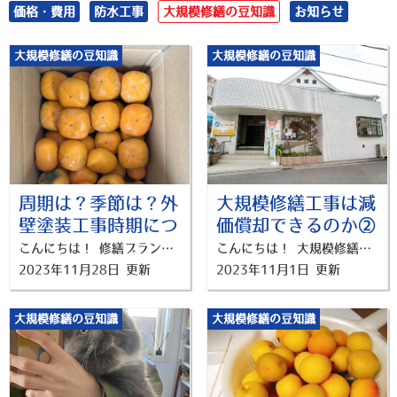
価格・費用
防水工事
大規模修繕の豆知識
お知らせ
大規模修繕の豆知識
大規模修繕の豆知識
周期は？季節は？外
大規模修繕工事は減
壁塗装工事時期につ
価償却できるのか②
いてのガイドライン
こんにちは！ 修繕プランナー横浜の梅津です。 気が付いたら12月も目のまえ、、、！ 先日、代表とお付き合いのある方から柿をいただきました！！ 今年残り１か月弱も医者いらずで過ごしていきたいですね～。 さて本記事では、外壁塗装工事の「時期についてのガイドライン」についてお伝えします。 大規模修繕工事のガイドラインと一口にいっても、様々な解釈・要点があると思います。 今回は大規模修繕工事や外壁塗装工事を行う年数や、季節的なタイミングが気になる方に向けて 下記の２点について、検討していきますね！ ・外壁塗装(大規模修繕)工事の周期 ・マンションの外壁塗装工事に適した季節 外壁塗装工事のガイドライン 外壁塗装工事を行うべきタイミングっていつでしょうか？ 目で見てわかる劣化があれば判断しやすいですが、1つの目安として"12年"があげられます。 （もちろん、12年が義務ではないのでご安心くださいね！！） これは、国交省のガイドラインを元にして考えられています。 大規模修繕が12年周期とされる4つの理由 外壁塗装工事を含めた、大規模修繕工事は一般的に "12年周期" で行うといわれています。 オーナー様も「なぜ12年？」といった疑問をお持ちかと思います。 理由として、下記の4つをご紹介しますね。 ①国土交通省より 「改修によるマンションの再生手法に関するマニュアル」で記されている。 ②国土交通省より 「長期修繕計画作成ガイドライン」の中で記載がある。 ③建築基準法第8条1項の条文で 新築、改築などから10年が経っている場合、3年以内に外壁の "全面打診調査※" を実施するということが義務付けられている。 ※外壁のタイルと下地の間の隙間の状況を調べるために行われる調査のこと ④足場の設置費用 外壁の全面打診調査を行うときには、足場を設置しなければならない。 費用削減のため、全面打診調査のタイミングで大規模修繕工事を行うことが多くなる。 国から「12年～15年くらいの周期で行いましょうね」とガイドラインがでていることもあり、"12年" という説が一般的になりました。 以前のブログにも紹介していますので、詳細が知りたい方はぜひご確認ください！ マンション外壁塗装工事の季節はいつが良い？ 外壁塗装の際には施工環境も重要です。 天候や風の影響を受けにくい日を選び、周囲の環境にも配慮することで施工のクオリティが向上します！ 大規模修繕工事の時期を検討されている方や、外壁塗装に適した季節を確認したい方はぜひご確認ください。 早めの計画が成功の鍵！ 外壁塗装工事は季節によって、気象条件に影響を受けます。 ・春 ・秋 この時期が外壁塗装工事に適した季節といえます。 他の季節でも施工はできますが、より計画的に行い、より注意することが必要になります。 そこで関東地方の気候に合わせて、季節ごとの外壁塗装工事の注意点を具体的な事例とともにご紹介しますね！ 春は外壁塗装工事のベストシーズン！ 春は関東地方では気温が安定し、湿度も適度なため外壁塗装に適しています。 しかし、花粉症の方が多い季節でもあり、花粉が塗膜に付着すると仕上がりに影響を与える可能性があります。 対策として、春先に花粉が舞いやすい関東地方では、徹底的な清掃を行ってもらいましょう！ 外壁の下地処理前に清掃を行うことで、花粉の影響を最小限に抑えることができます。 梅雨は要注意！夏は工期がのびやすい 夏は高温多湿の気候のため、塗料が急速に乾燥する反面、気温が高いと塗りムラが生じる可能性があります。 近年では日中の気温が35度を超えることも多いため、適切な塗料の選定と乾燥時間の調整が必要です。 住民の方にとっても工事の期間中、窓の開閉が制限されてしまうので十分な理解が必須になります。 また、梅雨明け後の湿度の高い時期に工事を行う場合は、カビやクラックの防止に湿度対策が必要になります。 梅雨は、施工を避けられる時期であるため、人気のある業者にも比較的頼みやすいという特徴はあります。 台風やお盆休みもあるため、工事が延期や中止になることもあります。 梅雨～夏に行う工事には住民の方とも綿密に打合せを行うようにしましょう。 天候は安定、秋の業者は繁忙期に 秋は関東地方では過ごしやすく、外壁塗装に適した季節です。 しかし、急激な気温の変化に注意が必要です。 例えば、夜間の気温が低い日に外壁塗装を行う場合、昼夜の温度差により塗膜の乾燥が不安定になることがあります。 工事スケジュールを工夫してもらうことで、気温差による影響を最小限に抑えましょう。 夏に比べ施工を行いたい需要が高まるため、思い通りに工期が組めないというケースもでてきます。 塗装工事が決まっているオーナー様は、早めに連絡をとることをお勧めします！ 冬は低温と日照時間に注意！ 冬は関東地方でも寒冷な季節で、気温が低いと塗料の乾燥が遅れがちです。 日中の気温が5度を下回る冬季に外壁塗装を行う場合、塗装後の硬化が遅れ、耐久性に影響を及ぼす可能性があります。 一方、湿度が低いため晴天の日は塗料の乾燥はしやすい季節ともいえます。 また日照時間が短いため、職人さんの作業時間が短くなりがちです。 日没後の作業には、ムラや塗り残しが生じやすいため他の季節よりも工期が長くなってしまう可能性もあります。 おわりに 大規模修繕工事のガイドラインについて、 「外壁塗装をおこなう時期」という視点でご紹介させていただきました。 内容をまとめますと ・12年周期が１つの目安として一般的である ・春と秋が外壁塗装工事としてはベストシーズン もちろん、12年を過ぎていても、冬であっても、工事は可能です！ 修繕プランナー横浜では、横浜市でお客様にピッタリのプランを提案しています。 横浜市のアパート・マンションの大規模修繕、外壁塗装、防水工事は修繕プランナー横浜にお任せください！！ 横浜市で大規模修繕・防水工事の事でお悩みなら 分かりやすく、相談しやすい！ 横浜市内に大規模修繕が気軽に相談できるショールームOPEN中！ ▼来店予約はこちら！
こんにちは！ 大規模修繕工事専門店「修繕プランナー横浜」の吉田です。 私は、涼しくなるとサウナによく行ってます。 おすすめは、金沢八景にある亀遊舘です！ 週4回ほどしか営業してないので行ける日が限られちゃうのですが、温度、雰囲気、外気浴とてもよくてお気に入りです♪ ぜひ行ってみてください！！ はじめに 今日は、大規模修繕工事でかかった費用は減価償却できるのか？ ということについてお話しします！ 先に結論をお話しすると、 大規模修繕工事でかかった費用は減価償却できます！ マンションの大規模修繕工事でかかる高額な費用は、 「資本的支出」と「修繕費」に分けられます。 資本的支出となる場合は、減価償却として処理することが可能です。 大規模修繕費は減価償却できる 大規模修繕工事の会計の計上方法 マンションなどの大規模修繕工事を行うとき、2種類の計上方法があります。 ・「資本的支出」 ・「修繕費」 「資本的支出」 固定資産の価値や耐久性を高める支出のことです。 会計上は固定資産として考え、資産として減価償却期間に毎年計上します。 →減価償却◎ 「修繕費」 通常の維持管理、もしくは壊れた部分を元の状態に戻すことを目的とした工事に支出した費用です。 原状回復を目的とした工事の場合が該当します。 修繕費になる場合は全額をその年の経費に計上します。 →減価償却
2023年11月28日 更新
2023年11月1日 更新
大規模修繕の豆知識
大規模修繕の豆知識