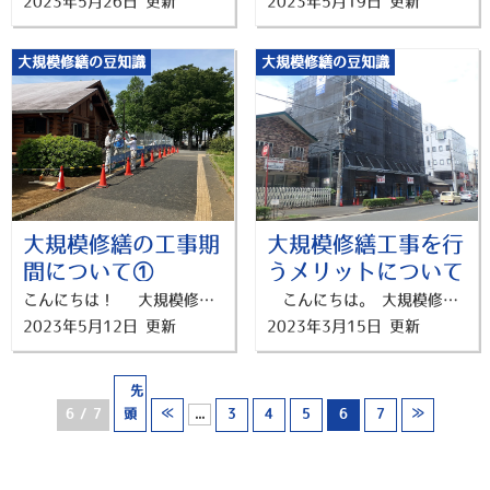
2023年5月26日 更新
2023年5月19日 更新
大規模修繕の豆知識
大規模修繕の豆知識
大規模修繕の工事期
大規模修繕工事を行
間について①
うメリットについて
こんにちは！ 大規模修繕工事専門店「修繕プランナー横浜」の梅津です。 GWも終わりましたが、ご体調はいかがでしょうか？ 私は、やっと体が日常に戻ってきたところです、、、。 弊社の本体では、 ログハウスの大規模修繕も絶賛施工がすすんでおります！ さて今回は、 大規模修繕の【工事期間を知るメリット】について紹介します。 工事期間については、3回に分けてお伝えしますので お付き合い頂ければと思います！ いざ工事を行うとなると、実際に暮らす住人の方の生活にも 影響がでるため大まかにでも工期を把握しておく必要があります。 修繕期間を知るメリットは５つです。 ①居住計画の調整 ②代替生活場所の手配 ③予算の計画 ④コミュニケーションと情報共有 ⑤予期せぬトラブルの回避 では、それぞれ見ていきましょう。 ・居住計画の調整 修繕工事による騒音や制約がある場合、 住民の方はその期間に合わせて生活を調整する必要があります。 例えば、幼いお子様がいる家庭や、 洗濯ものを外で干す方は影響を考慮しなければなりません。 修繕期間を事前に知ることで、住居者は必要な対策やスケジュールの調整を行うことができます。 ・代替生活場所の手配 大規模な修繕工事が行われる場合、 一時的な居住場所の手配が必要になることがあります。 修繕期間を把握することで、代替の住居を見つけるための時間や準備ができます。 ・予算の計画 修繕工事には費用がかかるため、修繕期間を知ることで、 予算を計画しやすくなります。 長期間の工事であれば、居住者は工事費用を分割して支払うための計画を立てることができます。 ・コミュニケーションと情報共有 修繕期間を知ることは、 住民の方や管理組合とのコミュニケーションや情報共有に役立ちます。 正確な情報を提供することで、不安や疑問を解消し、工事に対する理解を促進することができます。 ・予期せぬトラブルの回避 修繕期間を把握することで、 居住者はその期間において予期せぬトラブルや 問題を回避するための準備をすることができます。 例えば、貴重品や重要な書類の保管、ペットの一時預け先の手配などが該当します。 以上が、修繕期間を知ることのメリットになります。 修繕期間を知ることは、 住民の方や管理組合にとってスムーズな工事の実施や 生活の調整に役立ちます。 次回は、修繕規模と工期について紹介していこうと思います！ 横浜市で大規模修繕・防水工事の事でお悩みなら 「修繕プランナー横浜」までご相談下さい。 ▼お問い合わせはこちら！ 分かりやすく、相談しやすい！ 横浜市内に大規模修繕が気軽に相談できるショールームOPEN中！ ▼来店予約はこちら！
こんにちは。 大規模修繕工事専門店「修繕プランナー横浜」の吉田です。 最近急にあったかくなってきて、気持ちがいいですね。 お散歩するのにちょうどいい天気でついつい歩きすぎちゃいます。 神奈川県では、3月17日開花予想となっています！今年も綺麗な桜が観れるのが楽しみですね！ さて、今回は、 大規模修繕工事を行うメリットについてお話ししたいと思います。 もうご存知の方もいらっしゃるかもしれませんが、ぜひ読んで大規模修繕工事への期待をさらに高めていってください！ 今日、ご紹介する大規模修繕工事のメリットは3つ！ ①建物の安全性の向上 ②時代にあった居住性の提供につながる ③資産価値を維持する [建物の安全性の向上] 新築時にいくら頑丈なマンションでも、 年月が経つにつれて、不具合が生じてしまいます。 マンションの大規模修繕工事では建物の劣化診断を行い、 適切な補修作業を施しながら進めるため、 見た目ではわからない、内部の不具合も気づいて修繕することが可能になります。 地震の多い日本では特に、 建物の耐久性が大切になっていきます。 建物劣化の状況を知り、 適切な時期に修繕工事を行うことで、安全性を保つことができます。 [時代にあった居住性の提供につながる] 時代の移り変わりにより、 居住者がマンションに求める設備は変わっていきます。 現在では、Wifi設備の導入や、防犯設備、バリアフリーなどが 居住者が求めるマンション設備として挙げられます。 「バリアフリー工事」や「セキュリティ工事」を行うことにより、今よりもさらに住みやすいマンションになっていきます。 [資産価値を維持する] 老朽化した建物の資産価値は、 時間が経つにつれてどんどん低下してしまいます。 大規模修繕工事を行うことで、 老朽化による資産価値の低下を防ぐことができます。 また、建物の居住性・利便性が上がることで、 資産価値の向上も見込めます。 大規模修繕工事は費用がかかってしまうというデメリットもありますが、 欠陥が見つかる前に工事を施すことで、 費用を抑えることができるためお得…！なんてことも！ ぜひ、計画的な工事を行っていきましょう！ 横浜市で大規模修繕・防水工事の事でお悩みなら 「修繕プランナー横浜」までご相談下さい。 ▼お問い合わせはこちら！ 分かりやすく、相談しやすい！ 横浜市内に大規模修繕が気軽に相談できるショールームOPEN中！ ▼来店予約はこちら！
2023年5月12日 更新
2023年3月15日 更新
« 先
6 / 7
頭
≪
...
3
4
5
6
7
≫