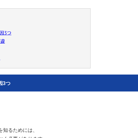
因3つ
相違
い
因3つ
を知るためには、