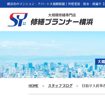
横浜市のマンション・アパート大規模修繕｜外壁塗装・防水・雨漏り【
大規
HOME
>
スタッフブログ
>
目指せ入居率